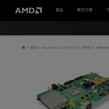
AMD 網站無障礙聲明
產品
解決方案
產品
Adaptive SoCs and FPGAs
評估板
AMD Vir