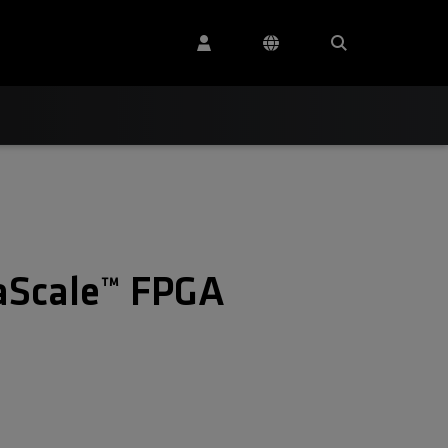
aScale™ FPGA