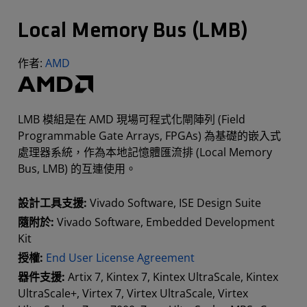
Local Memory Bus (LMB)
作者:
AMD
LMB 模組是在 AMD 現場可程式化閘陣列 (Field
Programmable Gate Arrays, FPGAs) 為基礎的嵌入式
處理器系統，作為本地記憶體匯流排 (Local Memory
Bus, LMB) 的互連使用。
設計工具支援:
Vivado Software, ISE Design Suite
隨附於:
Vivado Software, Embedded Development
Kit
授權:
End User License Agreement
器件支援:
Artix 7, Kintex 7, Kintex UltraScale, Kintex
UltraScale+, Virtex 7, Virtex UltraScale, Virtex