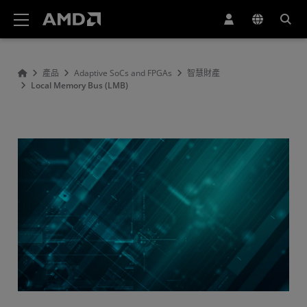
AMD 網站無障礙聲明
產品
Adaptive SoCs and FPGAs
智慧財產
Local Memory Bus (LMB)