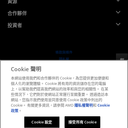
新聞室
資源
企業責任
活動
招聘
開發者中心
合作夥伴
媒體庫
聯絡我們
部落格
AMD 合作夥伴中心
投資者
案例研究
授權經銷商
網路研討會
投資者關係
AMD 大學計畫
探索資源
財務資訊
董事會
條款與條件
治理文件
隱私權
反馈
行情走勢
商標
Cookie 聲明
供应链透明度
本網站使用我們和合作夥伴的 Cookie，為您提供更加便捷和
公平公開競爭
個人化的瀏覽體驗。 Cookie 將有用的資訊儲存在您的電腦
英國稅務策略
上，以幫助我們提高我們網站的效率和與您的相關性。 在某
Cookie 政策
些情況下，它們對於使網站正常運行至關重要。 透過造訪本
網站，您指示我們使用並同意使用 Cookie 政策中列出的
Cookie 設定
Cookie。 有關更多資訊，請參閱 AMD
隱私權聲明
和
Cookie
政策
。
© 2026 Advanced Micro Devices, Inc.
Cookie 設定
接受所有 Cookie