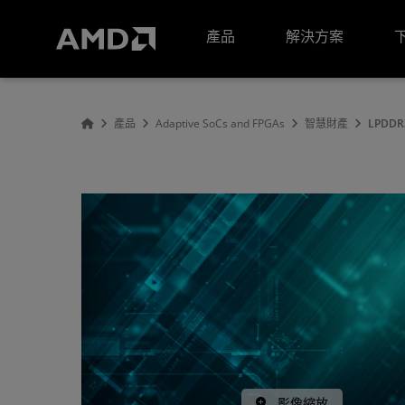
AMD 網站無障礙聲明
產品
解決方案
產品
Adaptive SoCs and FPGAs
智慧財產
LPDDR3
影像縮放