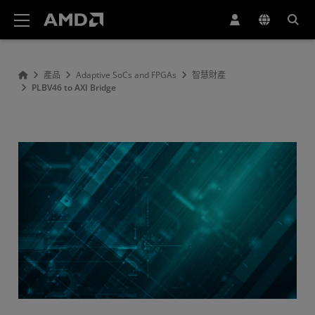
AMD 網站無障礙聲明
產品
Adaptive SoCs and FPGAs
智慧財產
PLBV46 to AXI Bridge