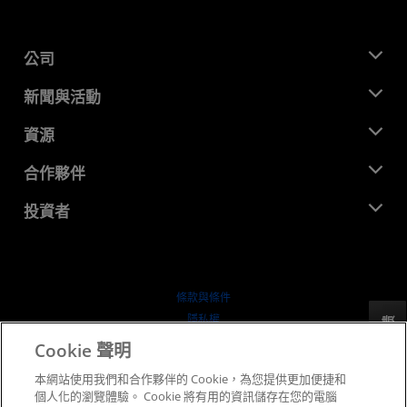
公司
關於 AMD
新聞與活動
管理團隊
新聞室
資源
企業責任
活動
招聘
開發者中心
合作夥伴
媒體庫
聯絡我們
部落格
AMD 合作夥伴中心
投資者
案例研究
授權經銷商
網路研討會
投資者關係
AMD 大學計畫
探索資源
財務資訊
董事會
條款與條件
治理文件
隱私權
反馈
行情走勢
商標
Cookie 聲明
供应链透明度
本網站使用我們和合作夥伴的 Cookie，為您提供更加便捷和
公平公開競爭
個人化的瀏覽體驗。 Cookie 將有用的資訊儲存在您的電腦
英國稅務策略