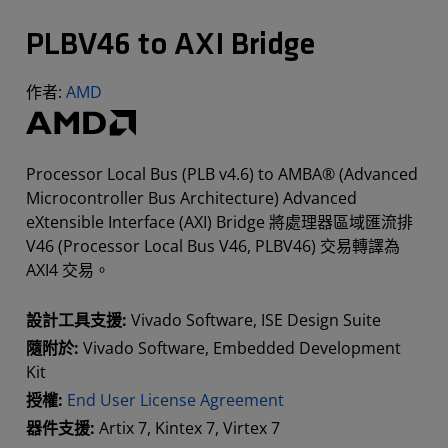
PLBV46 to AXI Bridge
作者:
AMD
Processor Local Bus (PLB v4.6) to AMBA® (Advanced
Microcontroller Bus Architecture) Advanced
eXtensible Interface (AXI) Bridge 將處理器區域匯流排
V46 (Processor Local Bus V46, PLBV46) 交易轉譯為
AXI4 交易。
設計工具支援:
Vivado Software, ISE Design Suite
隨附於:
Vivado Software, Embedded Development
Kit
授權:
End User License Agreement
器件支援:
Artix 7, Kintex 7, Virtex 7