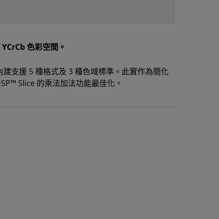
為 YCrCb 色彩空間。
ORE 內建支援 5 種格式及 3 種色域標準。此實作為簡化
SP™ Slice 的乘法加法功能最佳化。