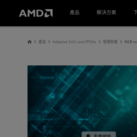
AMD 網站無障礙聲明
產品
解決方案
產品
Adaptive SoCs and FPGAs
智慧財產
RGB to
影像縮放