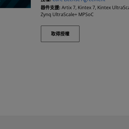
器件支援:
Artix 7, Kintex 7, Kintex UltraSc
Zynq UltraScale+ MPSoC
取得授權