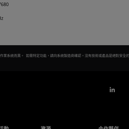
680
Hz
會因作業系統而異。 如需特定功能，請向系統製造商確認。沒有技術或產品是絕對安全
Link
活動
資源
合作夥伴