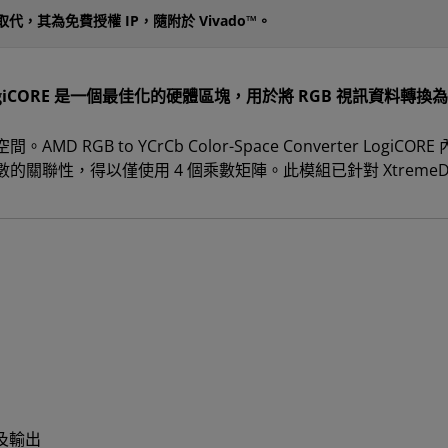
ystem 取代，其為免費授權 IP，隨附於 Vivado™。
erter LogiCORE 是一個最佳化的硬體區塊，用於將 RGB 視訊資料轉換
GB to YCrCb Color-Space Converter LogiC
 係數的關聯性，得以僅使用 4 個乘數矩陣。此模組已針對 XtremeD
入及輸出