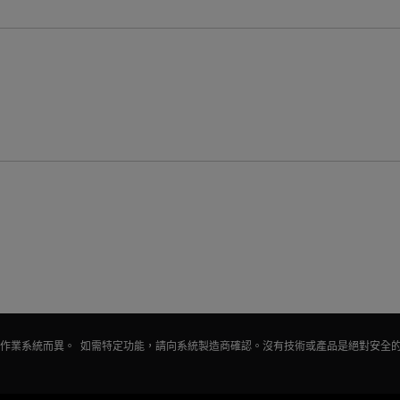
會因作業系統而異。 如需特定功能，請向系統製造商確認。沒有技術或產品是絕對安全