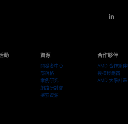
Link
活動
資源
合作夥伴
開發者中心
AMD 合作夥
部落格
授權經銷商
案例研究
AMD 大學計畫
網路研討會
探索資源
隱私權
商標
供应链透明度
公平公開競爭
英國稅務策略
Cookie 政策