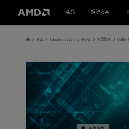
AMD 網站無障礙聲明
產品
解決方案
產品
Adaptive SoCs and FPGAs
智慧財產
Utility
影像縮放