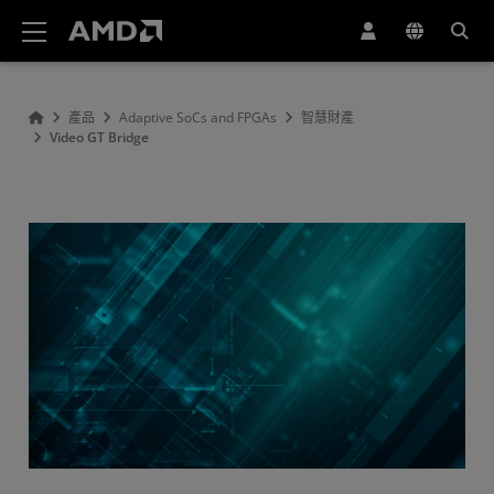
AMD 網站無障礙聲明
產品
Adaptive SoCs and FPGAs
智慧財產
Video GT Bridge