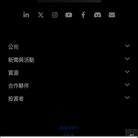
Linkedin
Instagram
Facebook
訂閱
公司
關於 AMD
新聞與活動
管理團隊
新聞室
資源
企業責任
活動
招聘
開發者中心
合作夥伴
媒體庫
聯絡我們
部落格
AMD 合作夥伴中心
投資者
案例研究
授權經銷商
網路研討會
投資者關係
AMD 大學計畫
探索資源
財務資訊
董事會
條款與條件
治理文件
隱私權