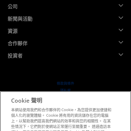
公司
關於 AMD
新聞與活動
管理團隊
新聞室
資源
企業責任
活動
招聘
開發者中心
合作夥伴
媒體庫
聯絡我們
部落格
AMD 合作夥伴中心
投資者
案例研究
授權經銷商
網路研討會
投資者關係
AMD 大學計畫
探索資源
財務資訊
董事會
條款與條件
治理文件
隱私權
行情走勢
商標
Cookie 聲明
供应链透明度
本網站使用我們和合作夥伴的 Cookie，為您提供更加便捷和
公平公開競爭
個人化的瀏覽體驗。 Cookie 將有用的資訊儲存在您的電腦
英國稅務策略
上，以幫助我們提高我們網站的效率和與您的相關性。 在某
Cookie 政策
些情況下，它們對於使網站正常運行至關重要。 透過造訪本