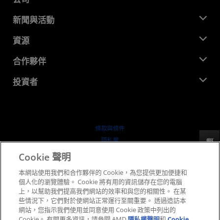
關於 AMD
新聞與活動
管理團隊
新聞室
資源
企業責任
活動
招聘
開發者中心
合作夥伴
媒體庫
聯絡我們
部落格
AMD 合作夥伴中心
投資者
案例研究
授權經銷商
網路研討會
投資者關係
AMD 大學計畫
探索資源
財務資訊
董事會
條款與條件
治理文件
隱私權
反馈
行情走勢
商標
Cookie 聲明
供应链透明度
本網站使用我們和合作夥伴的 Cookie，為您提供更加便捷和
公平公開競爭
個人化的瀏覽體驗。 Cookie 將有用的資訊儲存在您的電腦
英國稅務策略
上，以幫助我們提高我們網站的效率和與您的相關性。 在某
Cookie 政策
些情況下，它們對於使網站正常運行至關重要。 透過造訪本
網站，您指示我們使用並同意使用 Cookie 政策中列出的
Cookie 設定
Cookie。 有關更多資訊，請參閱 AMD
隱私權聲明
和
Cookie