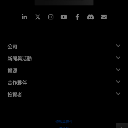
Linkedin
Instagram
Facebook
訂閱
公司
關於 AMD
新聞與活動
管理團隊
新聞室
資源
企業責任
活動
招聘
開發者中心
合作夥伴
媒體庫
聯絡我們
部落格
AMD 合作夥伴中心
投資者
案例研究
授權經銷商
網路研討會
投資者關係
AMD 大學計畫
探索資源
財務資訊
董事會
條款與條件
治理文件