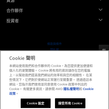
資源
企業責任
活動
招聘
開發者中心
合作夥伴
媒體庫
聯絡我們
部落格
AMD 合作夥伴中心
投資者
案例研究
授權經銷商
網路研討會
投資者關係
AMD 大學計畫
探索資源
財務資訊
董事會
條款與條件
治理文件
隱私權
反馈
行情走勢
商標
Cookie 聲明
供应链透明度
本網站使用我們和合作夥伴的 Cookie，為您提供更加便捷和
公平公開競爭
個人化的瀏覽體驗。 Cookie 將有用的資訊儲存在您的電腦
英國稅務策略
上，以幫助我們提高我們網站的效率和與您的相關性。 在某
Cookie 政策
些情況下，它們對於使網站正常運行至關重要。 透過造訪本
網站，您指示我們使用並同意使用 Cookie 政策中列出的
Cookie 設定
Cookie。 有關更多資訊，請參閱 AMD
隱私權聲明
和
Cookie
政策
。
© 2026 Advanced Micro Devices, Inc.
Cookie 設定
接受所有 Cookie