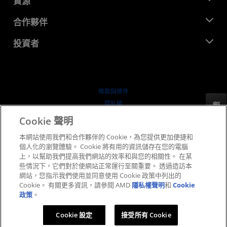
資源
企業責任
活動
招聘
開發者中心
合作夥伴
媒體庫
聯絡我們
部落格
AMD 合作夥伴中心
投資者
案例研究
授權經銷商
網路研討會
投資者關係
AMD 大學計畫
探索資源
財務資訊
董事會
條款與條件
治理文件
隱私權
反馈
行情走勢
商標
Cookie 聲明
供应链透明度
本網站使用我們和合作夥伴的 Cookie，為您提供更加便捷和
公平公開競爭
個人化的瀏覽體驗。 Cookie 將有用的資訊儲存在您的電腦
英國稅務策略
上，以幫助我們提高我們網站的效率和與您的相關性。 在某
Cookie 政策
些情況下，它們對於使網站正常運行至關重要。 透過造訪本
網站，您指示我們使用並同意使用 Cookie 政策中列出的
Cookie 設定
Cookie。 有關更多資訊，請參閱 AMD
隱私權聲明
和
Cookie
政策
。
© 2026 Advanced Micro Devices, Inc.
Cookie 設定
接受所有 Cookie