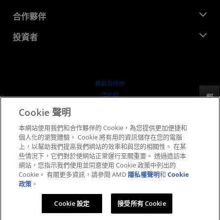
活動
招聘
開發者中心
合作夥伴
媒體庫
聯絡我們
部落格
AMD 合作夥伴中心
投資者
案例研究
授權經銷商
網路研討會
投資者關係
AMD 大學計畫
探索資源
財務資訊
董事會
條款與條件
治理文件
隱私權
反馈
行情走勢
商標
Cookie 聲明
供应链透明度
本網站使用我們和合作夥伴的 Cookie，為您提供更加便捷和
公平公開競爭
個人化的瀏覽體驗。 Cookie 將有用的資訊儲存在您的電腦
英國稅務策略
上，以幫助我們提高我們網站的效率和與您的相關性。 在某
Cookie 政策
些情況下，它們對於使網站正常運行至關重要。 透過造訪本
網站，您指示我們使用並同意使用 Cookie 政策中列出的
Cookie 設定
Cookie。 有關更多資訊，請參閱 AMD
隱私權聲明
和
Cookie
政策
。
© 2026 Advanced Micro Devices, Inc.
Cookie 設定
接受所有 Cookie