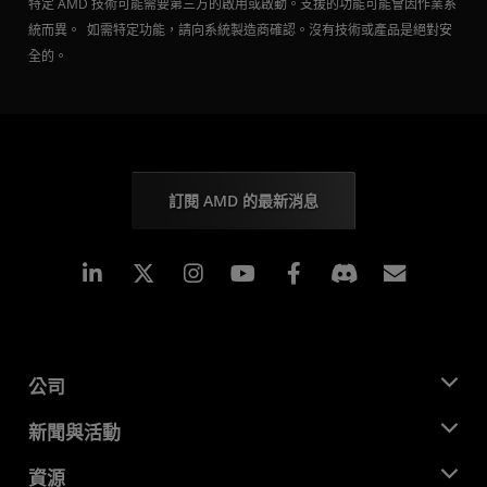
特定 AMD 技術可能需要第三方的啟用或啟動。支援的功能可能會因作業系
統而異。 如需特定功能，請向系統製造商確認。沒有技術或產品是絕對安
全的。
訂閱 AMD 的最新消息
Linkedin
Instagram
Facebook
訂閱
公司
關於 AMD
新聞與活動
管理團隊
新聞室
資源
企業責任