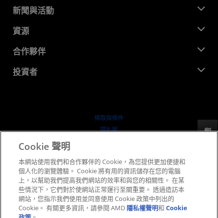
關於 AMD
新聞與活動
管理團隊
新聞室
資源
企業責任
活動
招聘
開發者中心
合作夥伴
媒體庫
聯絡我們
部落格
AMD 合作夥伴中心
投資者
案例研究
授權經銷商
網路研討會
投資者關係
AMD 大學計畫
探索資源
財務資訊
董事會
條款與條件
治理文件
隱私權
反馈
行情走勢
商標
Cookie 聲明
供应链透明度
本網站使用我們和合作夥伴的 Cookie，為您提供更加便捷和
公平公開競爭
個人化的瀏覽體驗。 Cookie 將有用的資訊儲存在您的電腦
英國稅務策略
上，以幫助我們提高我們網站的效率和與您的相關性。 在某
Cookie 政策
些情況下，它們對於使網站正常運行至關重要。 透過造訪本
網站，您指示我們使用並同意使用 Cookie 政策中列出的
Cookie 設定
Cookie。 有關更多資訊，請參閱 AMD
隱私權聲明
和
Cookie
政策
。