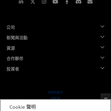
Linkedin
Instagram
Facebook
訂閱
公司
關於 AMD
新聞與活動
管理團隊
新聞室
資源
企業責任
活動
招聘
開發者中心
合作夥伴
媒體庫
聯絡我們
部落格
AMD 合作夥伴中心
投資者
案例研究
授權經銷商
網路研討會
投資者關係
AMD 大學計畫
探索資源
財務資訊
董事會
條款與條件
治理文件
隱私權
反馈
行情走勢
商標
Cookie 聲明
供应链透明度