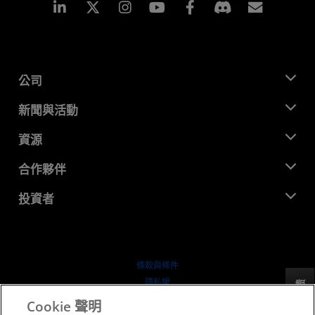
Linkedin
Instagram
Facebook
訂閱
公司
關於 AMD
新聞與活動
管理團隊
新聞室
資源
企業責任
活動
招聘
開發者中心
合作夥伴
媒體庫
聯絡我們
部落格
AMD 合作夥伴中心
投資者
案例研究
授權經銷商
網路研討會
投資者關係
AMD 大學計畫
探索資源
財務資訊
董事會
條款與條件
治理文件
隱私權
反馈
行情走勢
商標
Cookie 聲明