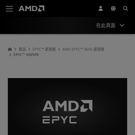
AMD 網站無障礙聲明
在此頁面
概述
產品
EPYC™ 處理器
AMD EPYC™ 4005 處理器
EPYC™ 4585PX
規格
驅動程式與資源