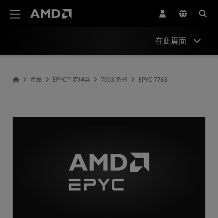
AMD 網站無障礙聲明
在此頁面
概述
產品
EPYC™ 處理器
7003 系列
EPYC 7763
規格
驅動程式與資源