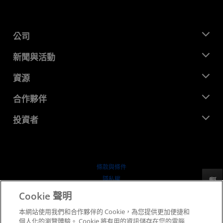
公司
關於 AMD
新聞與活動
管理團隊
新聞室
資源
企業責任
活動
招聘
開發者中心
合作夥伴
媒體庫
聯絡我們
部落格
AMD 合作夥伴中心
投資者
案例研究
授權經銷商
網路研討會
投資者關係
AMD 大學計畫
探索資源
財務資訊
董事會
條款與條件
治理文件
隱私權
反馈
行情走勢
商標
Cookie 聲明
供应链透明度
本網站使用我們和合作夥伴的 Cookie，為您提供更加便捷和
公平公開競爭
個人化的瀏覽體驗。 Cookie 將有用的資訊儲存在您的電腦