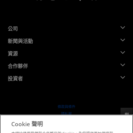
公司
關於 AMD
新聞與活動
管理團隊
新聞室
資源
企業責任
活動
招聘
開發者中心
合作夥伴
媒體庫
聯絡我們
部落格
AMD 合作夥伴中心
投資者
案例研究
授權經銷商
網路研討會
投資者關係
AMD 大學計畫
探索資源
財務資訊
董事會
條款與條件
治理文件
隱私權
反馈
行情走勢
商標
Cookie 聲明
供应链透明度