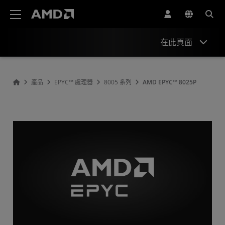
AMD 網站無障礙聲明
在此頁面
概述
產品
EPYC™ 處理器
8005 系列
AMD EPYC™ 8025P
規格
驅動程式與資源