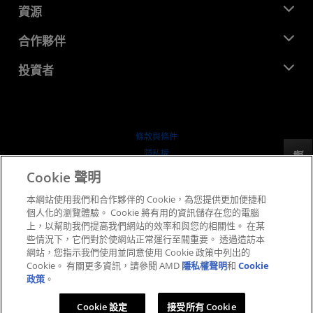
新聞室
資源
企業責任
活動
招聘
開發者中心
合作夥伴
媒體庫
聯絡我們
部落格
AMD 合作夥伴中心
投資者
案例研究
授權經銷商
網路研討會
投資者關係
AMD 大學計畫
探索資源
財務資訊
董事會
條款與條件
治理文件
隱私權
反馈
行情走勢
商標
Cookie 聲明
供应链透明度
本網站使用我們和合作夥伴的 Cookie，為您提供更加便捷和
公平公開競爭
個人化的瀏覽體驗。 Cookie 將有用的資訊儲存在您的電腦
英國稅務策略
上，以幫助我們提高我們網站的效率和與您的相關性。 在某
Cookie 政策
些情況下，它們對於使網站正常運行至關重要。 透過造訪本
網站，您指示我們使用並同意使用 Cookie 政策中列出的
Cookie 設定
Cookie。 有關更多資訊，請參閱 AMD
隱私權聲明
和
Cookie
政策
。
© 2026 Advanced Micro Devices, Inc.
Cookie 設定
接受所有 Cookie