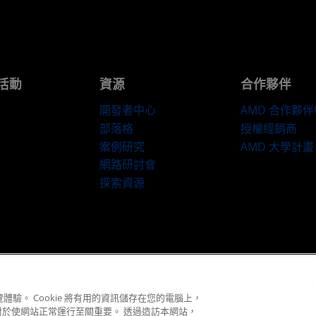
活動
資源
合作夥伴
開發者中心
AMD 合作夥
部落格
授權經銷商
案例研究
AMD 大學計畫
網路研討會
探索資源
隱私權
商標
供应链透明度
公平公開競爭
英國稅務策略
Cookie 政策
© 2026 Advanced Micro Devices, Inc.
體驗。 Cookie 將有用的資訊儲存在您的電腦上，
對於使網站正常運行至關重要。 透過造訪本網站，