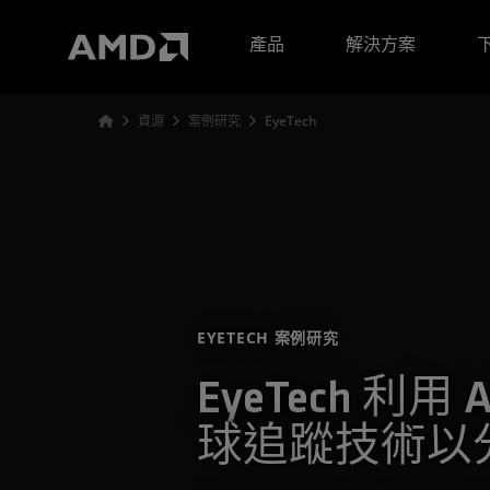
AMD 網站無障礙聲明
產品
解決方案
資源
案例研究
EyeTech
EYETECH 案例研究
EyeTech 利用
球追蹤技術以