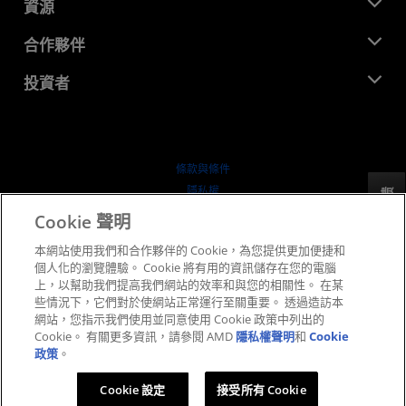
新聞室
資源
企業責任
活動
招聘
開發者中心
合作夥伴
媒體庫
聯絡我們
部落格
AMD 合作夥伴中心
投資者
案例研究
授權經銷商
網路研討會
投資者關係
AMD 大學計畫
探索資源
財務資訊
董事會
條款與條件
治理文件
隱私權
反馈
行情走勢
商標
Cookie 聲明
供应链透明度
本網站使用我們和合作夥伴的 Cookie，為您提供更加便捷和
公平公開競爭
個人化的瀏覽體驗。 Cookie 將有用的資訊儲存在您的電腦
英國稅務策略
上，以幫助我們提高我們網站的效率和與您的相關性。 在某
Cookie 政策
些情況下，它們對於使網站正常運行至關重要。 透過造訪本
網站，您指示我們使用並同意使用 Cookie 政策中列出的
Cookie 設定
Cookie。 有關更多資訊，請參閱 AMD
隱私權聲明
和
Cookie
政策
。
© 2026 Advanced Micro Devices, Inc.
Cookie 設定
接受所有 Cookie