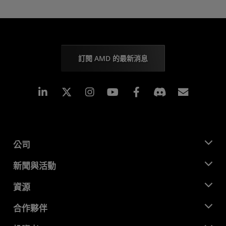
訂閱 AMD 的最新消息
Linkedin
Instagram
Facebook
訂閱
公司
關於 AMD
新聞與活動
管理團隊
新聞室
資源
企業責任
活動
招聘
開發者中心
合作夥伴
媒體庫
聯絡我們
部落格