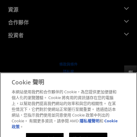
管理團隊
新聞室
資源
企業責任
活動
招聘
開發者中心
合作夥伴
媒體庫
聯絡我們
部落格
AMD 合作夥伴中心
投資者
案例研究
授權經銷商
網路研討會
投資者關係
AMD 大學計畫
探索資源
財務資訊
董事會
條款與條件
治理文件
隱私權
反馈
行情走勢
商標
Cookie 聲明
供应链透明度
本網站使用我們和合作夥伴的 Cookie，為您提供更加便捷和
公平公開競爭
個人化的瀏覽體驗。 Cookie 將有用的資訊儲存在您的電腦
英國稅務策略
上，以幫助我們提高我們網站的效率和與您的相關性。 在某
Cookie 政策
些情況下，它們對於使網站正常運行至關重要。 透過造訪本
網站，您指示我們使用並同意使用 Cookie 政策中列出的
Cookie 設定
Cookie。 有關更多資訊，請參閱 AMD
隱私權聲明
和
Cookie
政策
。
© 2026 Advanced Micro Devices, Inc.