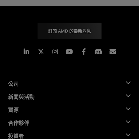
訂閱 AMD 的最新消息
Linkedin
Instagram
Facebook
訂閱
公司
關於 AMD
新聞與活動
管理團隊
新聞室
資源
企業責任
活動
招聘
開發者中心
合作夥伴
媒體庫
聯絡我們
部落格
AMD 合作夥伴中心
投資者
案例研究