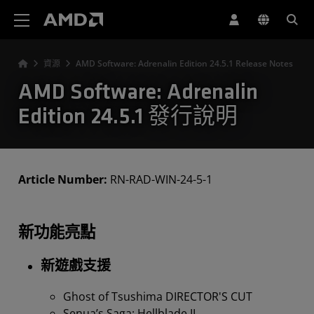
AMD 網站無障礙聲明
資源
AMD Software: Adrenalin Edition 24.5.1 Release Notes
AMD Software: Adrenalin
Edition 24.5.1 發行說明
Article Number:
RN-RAD-WIN-24-5-1
新功能亮點
新遊戲支援
Ghost of Tsushima DIRECTOR'S CUT
Senua’s Saga: Hellblade II