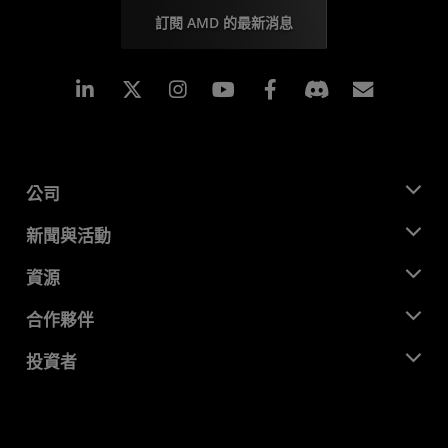
訂閱 AMD 的最新消息
Linkedin
Instagram
Facebook
訂閱
公司
關於 AMD
新聞與活動
管理團隊
新聞室
資源
企業責任
活動
招聘
開發者中心
合作夥伴
媒體庫
聯絡我們
部落格
AMD 合作夥伴中心
投資者
案例研究
授權經銷商
網路研討會
投資者關係
AMD 大學計畫
探索資源
財務資訊