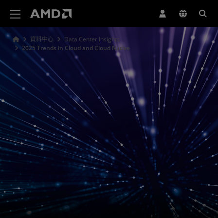
AMD 網站無障礙聲明
資料中心
Data Center Insights
2025 Trends in Cloud and Cloud Native