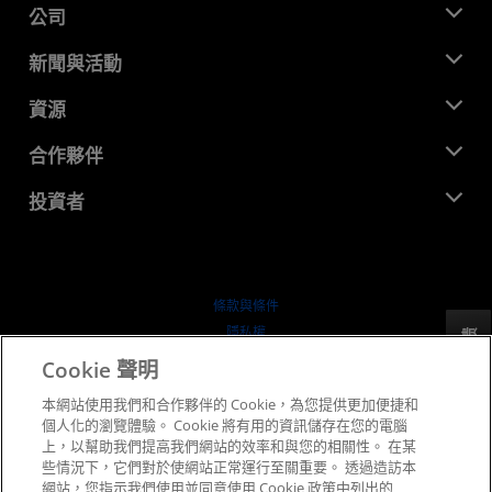
公司
關於 AMD
新聞與活動
管理團隊
新聞室
資源
企業責任
活動
招聘
開發者中心
合作夥伴
媒體庫
聯絡我們
部落格
AMD 合作夥伴中心
投資者
案例研究
授權經銷商
網路研討會
投資者關係
AMD 大學計畫
探索資源
財務資訊
董事會
條款與條件
治理文件
隱私權
反馈
行情走勢
商標
Cookie 聲明
供应链透明度
本網站使用我們和合作夥伴的 Cookie，為您提供更加便捷和
公平公開競爭
個人化的瀏覽體驗。 Cookie 將有用的資訊儲存在您的電腦
英國稅務策略
上，以幫助我們提高我們網站的效率和與您的相關性。 在某
Cookie 政策
些情況下，它們對於使網站正常運行至關重要。 透過造訪本
網站，您指示我們使用並同意使用 Cookie 政策中列出的
Cookie 設定