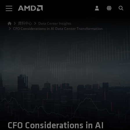
AMD 網站無障礙聲明
資料中心
Data Center Insights
CFO Considerations in AI Data Center Transformation
CFO Considerations in AI