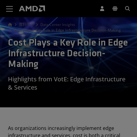
AMD 網站無障礙聲明
資料中心
Data Center Insights
Cost Plays a Key Role in Edge Infrastructure Decision-Making
Cost Plays a Key Role in Edge
Infrastructure Decision-
Making
Highlights from VotE: Edge Infrastructure
& Services
As organizations increasingly implement edge
infrastructure and services, cost is both a critical