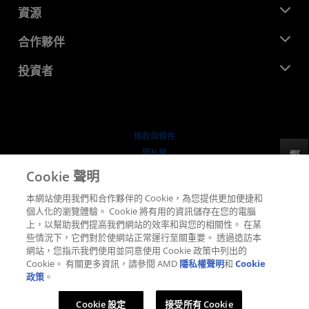
新聞室
資源
企業責任
活動
招聘
開發者中心
合作夥伴
媒體庫
聯絡我們
部落格
AMD 合作夥伴中心
投資者
案例研究
授權經銷商
網路研討會
投資者關係
AMD 大學計畫
探索資源
財務資訊
董事會
條款與條件
治理文件
隱私權
反馈
行情走勢
商標
Cookie 聲明
供应链透明度
本網站使用我們和合作夥伴的 Cookie，為您提供更加便捷和
公平公開競爭
個人化的瀏覽體驗。 Cookie 將有用的資訊儲存在您的電腦
英國稅務策略
上，以幫助我們提高我們網站的效率和與您的相關性。 在某
Cookie 政策
些情況下，它們對於使網站正常運行至關重要。 透過造訪本
網站，您指示我們使用並同意使用 Cookie 政策中列出的
Cookie 設定
Cookie。 有關更多資訊，請參閱 AMD
隱私權聲明
和
Cookie
政策
。
© 2026 Advanced Micro Devices, Inc.
Cookie 設定
接受所有 Cookie