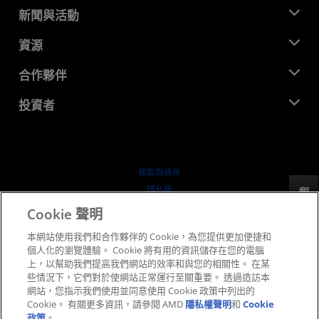
關於 AMD
新聞與活動
管理團隊
新聞室
資源
企業責任
活動
招聘
開發者中心
合作夥伴
媒體庫
聯絡我們
部落格
AMD 合作夥伴中心
投資者
案例研究
授權經銷商
網路研討會
投資者關係
AMD 大學計畫
探索資源
財務資訊
董事會
條款與條件
治理文件
隱私權
反馈
行情走勢
商標
Cookie 聲明
供应链透明度
本網站使用我們和合作夥伴的 Cookie，為您提供更加便捷和
公平公開競爭
個人化的瀏覽體驗。 Cookie 將有用的資訊儲存在您的電腦
英國稅務策略
上，以幫助我們提高我們網站的效率和與您的相關性。 在某
Cookie 政策
些情況下，它們對於使網站正常運行至關重要。 透過造訪本
網站，您指示我們使用並同意使用 Cookie 政策中列出的
Cookie 設定
Cookie。 有關更多資訊，請參閱 AMD
隱私權聲明
和
Cookie
政策
。