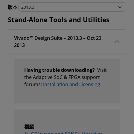
Stand-Alone Tools and Utilities
版本:
Stand-Alone Tools and Utilities
Vivado™ Design Suite – 2013.3 – Oct 23,
2013
Having trouble downloading?
Visit
the Adaptive SoC & FPGA
support
forums:
Installation and Licensing
.
標題