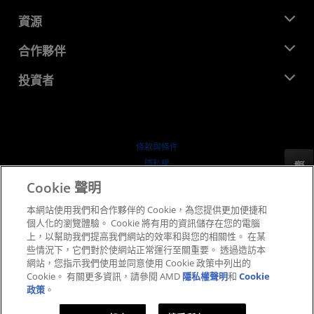
管理團隊
新聞室
資源
企業責任
活動
招聘
開發者中心
合作夥伴
媒體庫
聯絡我們
部落格
AMD 合作夥伴中心
投資者
案例研究
授權經銷商
網路研討會
投資者關係
AMD 大學計畫
探索資源
財務資訊
董事會
條款與條件
治理文件
隱私權
反馈
行情走勢
商標
Cookie 聲明
供应链透明度
本網站使用我們和合作夥伴的 Cookie，為您提供更加便捷和
公平公開競爭
個人化的瀏覽體驗。 Cookie 將有用的資訊儲存在您的電腦
英國稅務策略
上，以幫助我們提高我們網站的效率和與您的相關性。 在某
Cookie 政策
些情況下，它們對於使網站正常運行至關重要。 透過造訪本
網站，您指示我們使用並同意使用 Cookie 政策中列出的
Cookie 設定
Cookie。 有關更多資訊，請參閱 AMD
隱私權聲明
和
Cookie
政策
。
© 2026 Advanced Micro Devices, Inc.