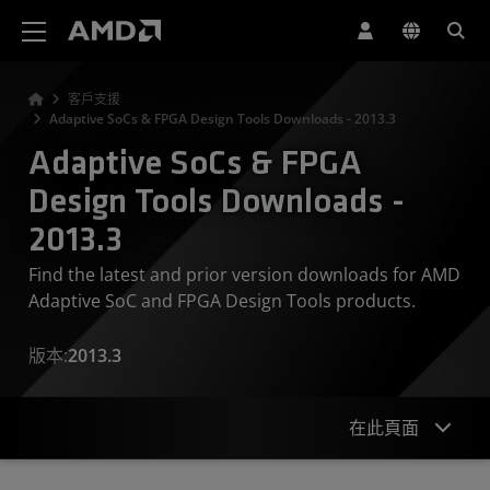
AMD 網站無障礙聲明
客戶支援
Adaptive SoCs & FPGA Design Tools Downloads - 2013.3
Adaptive SoCs & FPGA
Design Tools Downloads -
2013.3
Find the latest and prior version downloads for AMD
Adaptive SoC and FPGA Design Tools products.
版本:
2013.3
在此頁面