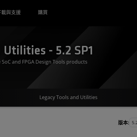
下載與支援
購買
Utilities - 5.2 SP1
ve SoC and FPGA Design Tools products
Legacy Tools and Utilities
版本: