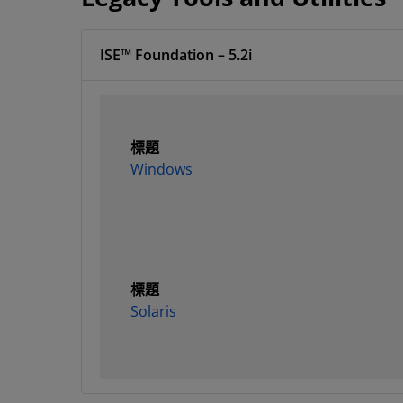
ISE™ Foundation – 5.2i
標題
Windows
標題
Solaris