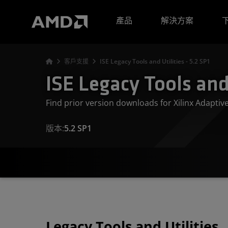
AMD 網站無障礙聲明
產品
解決方案
客戶支援
ISE Legacy Tools and Utilities - 5.2 SP1
ISE Legacy Tools and 
Find prior version downloads for Xilinx Adapti
版本:
5.2 SP1
Legacy Tools and Utilities