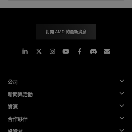
訂閱 AMD 的最新消息
Linkedin
Instagram
Facebook
訂閱
公司
關於 AMD
新聞與活動
管理團隊
新聞室
資源
企業責任
活動
招聘
開發者中心
合作夥伴
媒體庫
聯絡我們
部落格
AMD 合作夥伴中心
投資者