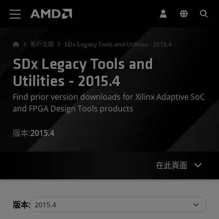
AMD 網站無障礙聲明
客戶支援
SDx Legacy Tools and Utilities - 2015.4
SDx Legacy Tools and
Utilities - 2015.4
Find prior version downloads for Xilinx Adaptive SoC
and FPGA Design Tools products
版本:
2015.4
在此頁面
Legacy Tools and Utilities
版本: