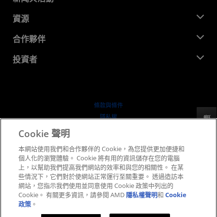
管理團隊
新聞室
資源
企業責任
活動
招聘
開發者中心
合作夥伴
媒體庫
聯絡我們
部落格
AMD 合作夥伴中心
投資者
案例研究
授權經銷商
網路研討會
投資者關係
AMD 大學計畫
探索資源
財務資訊
董事會
條款與條件
治理文件
隱私權
反馈
行情走勢
商標
Cookie 聲明
供应链透明度
本網站使用我們和合作夥伴的 Cookie，為您提供更加便捷和
公平公開競爭
個人化的瀏覽體驗。 Cookie 將有用的資訊儲存在您的電腦
英國稅務策略
上，以幫助我們提高我們網站的效率和與您的相關性。 在某
Cookie 政策
些情況下，它們對於使網站正常運行至關重要。 透過造訪本
網站，您指示我們使用並同意使用 Cookie 政策中列出的
Cookie 設定
Cookie。 有關更多資訊，請參閱 AMD
隱私權聲明
和
Cookie
政策
。
© 2026 Advanced Micro Devices, Inc.