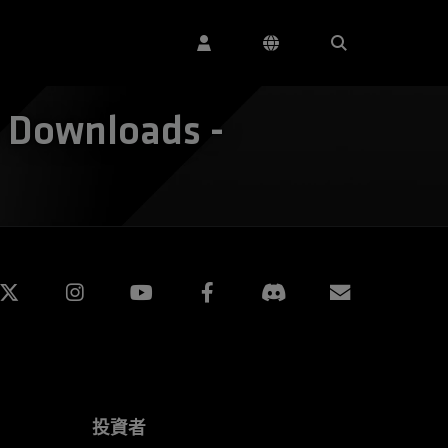
 Downloads -
edin
Instagram
Facebook
訂閱
投資者