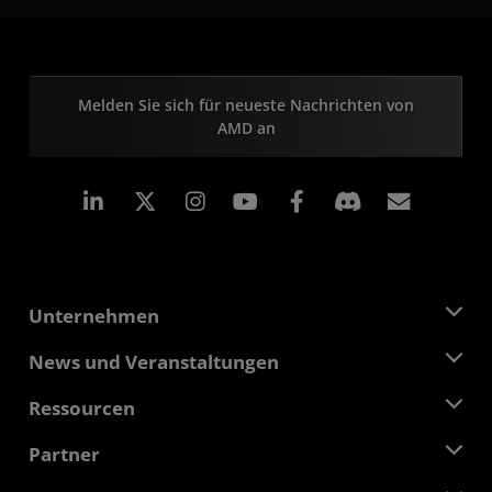
Melden Sie sich für neueste Nachrichten von
AMD an
LinkedIn
Instagram
Facebook
Abonn
Unternehmen
Über AMD
News und Veranstaltungen
Führungsteam
Pressebereich
Ressourcen
Verantwortung
Veranstaltungen
Stellenangebote
Developer Central
Partner
Mediathek
Kontakt
Blogs