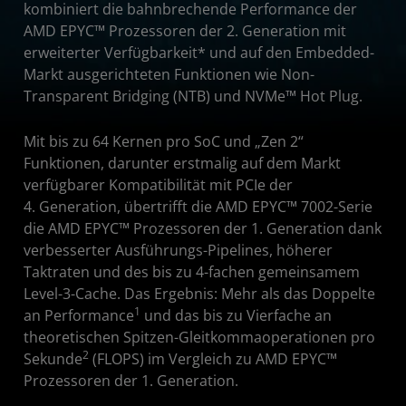
kombiniert die bahnbrechende Performance der
Erste Schritte
AMD EPYC™ Prozessoren der 2. Generation mit
erweiterter Verfügbarkeit* und auf den Embedded-
Markt ausgerichteten Funktionen wie Non-
Transparent Bridging (NTB) und NVMe™ Hot Plug.
Mit bis zu 64 Kernen pro SoC und „Zen 2“
Funktionen, darunter erstmalig auf dem Markt
verfügbarer Kompatibilität mit PCIe der
4. Generation, übertrifft die AMD EPYC™ 7002-Serie
die AMD EPYC™ Prozessoren der 1. Generation dank
verbesserter Ausführungs-Pipelines, höherer
Taktraten und des bis zu 4-fachen gemeinsamem
Level-3-Cache.​ Das Ergebnis: Mehr als das Doppelte
1
an Performance
und das bis zu Vierfache an
theoretischen Spitzen-Gleitkommaoperationen pro
2
Sekunde
(FLOPS) im Vergleich zu AMD EPYC™
Prozessoren der 1. Generation.