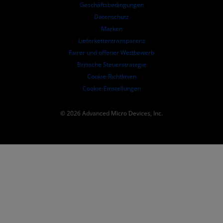
Unternehmensvorstand
Geschäftsbedingungen​
Führungs-Dokumentation
Datenschutz
SEC-Börsenberichte
Marken
Lieferkettentransparenz
Fairer und offener Wettbewerb
Britische Steuerstrategie
Cookie-Richtlinien
Cookie-Einstellungen
© 2026 Advanced Micro Devices, Inc.