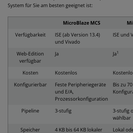
System für Sie am besten geeignet ist:
MicroBlaze MCS
Mi
Verfügbarkeit
ISE (ab Version 13.4)
ISE und 
und Vivado
1
Web-Edition
Ja
Ja
verfügbar
Kosten
Kostenlos
Kostenlo
Konfigurierbar
Feste Peripheriegeräte
Bis zu 7
und E/A,
Konfigur
Prozessorkonfiguration
Pipeline
3-stufig
3-stufig 
wählbar
Speicher
4 KB bis 64 KB lokaler
Lokal od