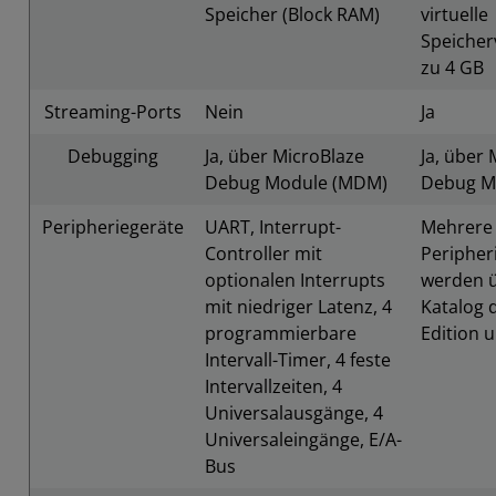
Speicher (Block RAM)
virtuelle
Speicher
zu 4 GB
Streaming-Ports
Nein
Ja
Debugging
Ja, über MicroBlaze
Ja, über
Debug Module (MDM)
Debug M
Peripheriegeräte
UART, Interrupt-
Mehrere
Controller mit
Peripher
optionalen Interrupts
werden ü
mit niedriger Latenz, 4
Katalog
programmierbare
Edition u
Intervall-Timer, 4 feste
Intervallzeiten, 4
Universalausgänge, 4
Universaleingänge, E/A-
Bus