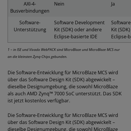
AXI-4-
Nein
Ja
Busverbindungen
Software-
Software Development
Softwar
Unterstützung
Kit (SDK) oder andere
Kit (SDK
Eclipse-basierte IDE
Eclipse-b
1 – in ISE und Vivado WebPACK sind MicroBlaze und MicroBlaze MCS nur
an die kleinsten Zynq-Chips gebunden.
Die Software-Entwicklung für MicroBlaze MCS wird
über das Software Design Kit (SDK) abgewickelt –
dieselbe Designumgebung, die sowohl MicroBlaze
als auch AMD Zynq™ 7000 SoC unterstützt. Das SDK
ist jetzt kostenlos verfügbar.
Die Software-Entwicklung für MicroBlaze MCS wird
über das Software Design Kit (SDK) abgewickelt –
dieselbe Designumgebung, die sowohl MicroBlaze