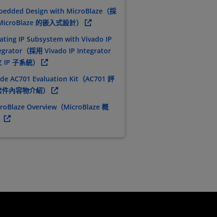
bedded Design with MicroBlaze（採
MicroBlaze 的嵌入式設計）
ating IP Subsystem with Vivado IP
egrator（採用 Vivado IP Integrator
 IP 子系統）
ide AC701 Evaluation Kit（AC701 評
套件內容物介紹）
roBlaze Overview（MicroBlaze 概
）