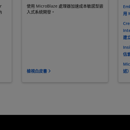
r
使用 MicroBlaze 處理器加速成本敏感型嵌
Em
內
入式系統開發。
用 
Cre
Int
建立
Ins
估
Mic
檢視白皮書
述