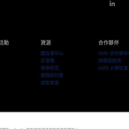
Link
活動
資源
合作夥伴
開發者中心
AMD 合作夥
部落格
授權經銷商
案例研究
AMD 大學計畫
網路研討會
探索資源
隱私權
商標
供应链透明度
公平公開競爭
英國稅務策略
Cookie 政策
© 2026 Advanced Micro Devices, Inc.