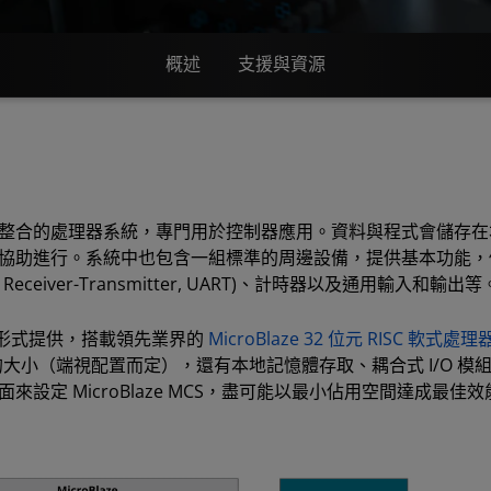
概述
支援與資源
S 核心是高度整合的處理器系統，專門用於控制器應用。資料與程式會儲
dule (MDM) 協助進行。系統中也包含一組標準的周邊設備，提供基
ous Receiver-Transmitter, UART)、計時器以及通用輸入和輸出等
的系統形式提供，搭載領先業界的
MicroBlaze 32 位元 RISC 軟式處理
% 的大小（端視配置而定），還有本地記憶體存取、耦合式 I/O 
設定 MicroBlaze MCS，盡可能以最小佔用空間達成最佳效