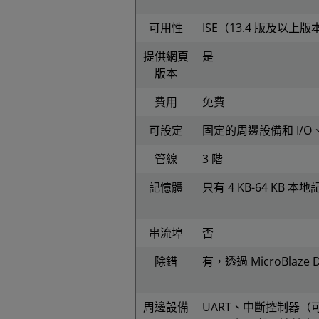
可用性
ISE（13.4 版及以上版本
提供網頁
是
版本
費用
免費
可設定
固定的周邊設備和 I/
管線
3 階
記憶體
只有 4 KB-64 KB 
串流埠
否
除錯
有，透過 MicroBlaze D
周邊設備
UART、中斷控制器（