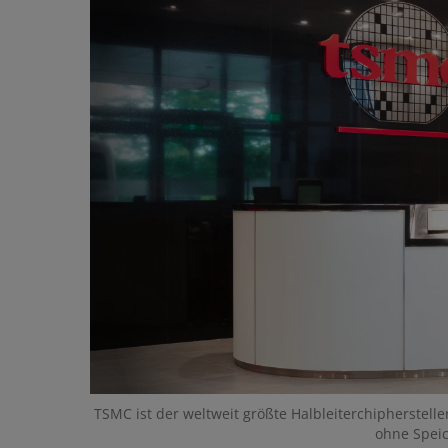
TSMC ist der weltweit größte Halbleiterchipherstell
ohne Spei