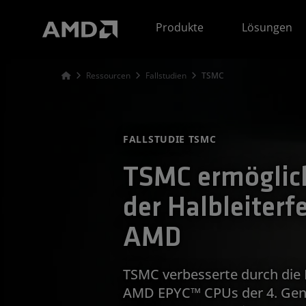
Erklärung zur Barrierefreiheit auf der AMD Website
Produkte
Lösungen
Ressourcen
Fallstudien
TSMC
FALLSTUDIE TSMC
TSMC ermöglic
der Halbleiterf
AMD
TSMC verbesserte durch die 
AMD EPYC™ CPUs der 4. Gene