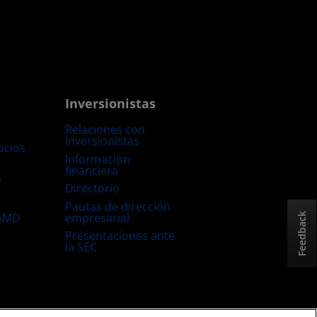
Inversionistas
Relaciones con
Inversionistas
ocios
Información
financiera
s
Directorio
Pautas de dirección
empresarial
 AMD
Feedback
Presentaciones ante
la SEC