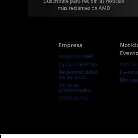
Suscríbete para recibir las noticias
más recientes de AMD
Empresa
Notici
Event
Acerca de AMD
Equipo Directivo
Sala de
Responsabilidad
Evento
corporativa
Bibliot
Carreras
profesionales
Contáctanos