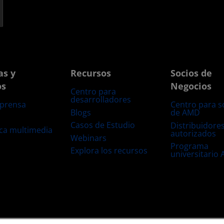
as y
Recursos
Socios de
os
Negocios
Centro para
desarrolladores
 prensa
Centro para s
Blogs
de AMD
s
Casos de Estudio
Distribuidore
eca multimedia
autorizados
Webinars
Programa
Explora los recursos
universitario