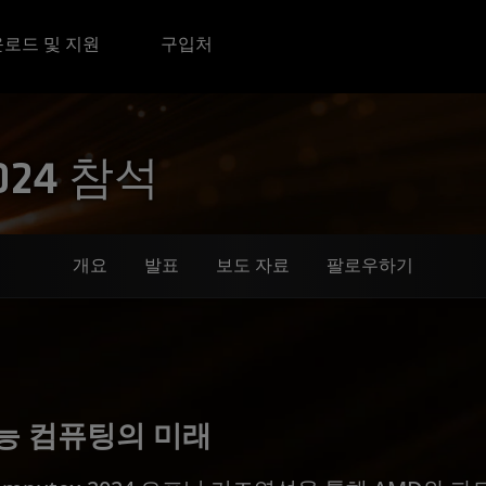
로드 및 지원
구입처
2024 참석
개요
발표
보도 자료
팔로우하기
성능 컴퓨팅의 미래