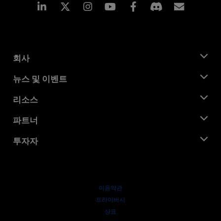
Linkedin
Instagram
Facebook
구독
회사
AMD 소개
뉴스 및 이벤트
관리팀
뉴스룸
리소스
기업의 사회적 책임
이벤트
채용
개발자 센트럴
파트너
미디어 라이브러리
문의하기
블로그
AMD 파트너 허브
투자자
사례 연구
공식 유통업체
웨비나
투자자 관계
AMD 대학 프로그램
리소스 살펴보기
재무 정보
이사위원회
이용약관
거버넌스 문서
프라이버시
SEC 신고서
상표