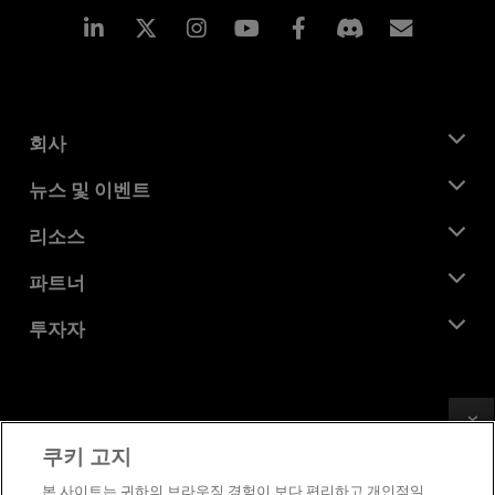
Linkedin
Instagram
Facebook
구독
회사
AMD 소개
뉴스 및 이벤트
관리팀
뉴스룸
리소스
기업의 사회적 책임
이벤트
채용
개발자 센트럴
파트너
미디어 라이브러리
문의하기
블로그
AMD 파트너 허브
투자자
사례 연구
공식 유통업체
웨비나
투자자 관계
AMD 대학 프로그램
리소스 살펴보기
재무 정보
이사위원회
Feedback
이용약관
쿠키 고지
거버넌스 문서
프라이버시
SEC 신고서
상표
본 사이트는 귀하의 브라우징 경험이 보다 편리하고 개인적일