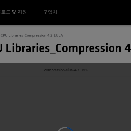
로드 및 지원
구입처
 CPU Libraries_Compression 4.2_EULA
 Libraries_Compression 