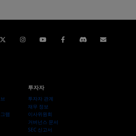
edin
Instagram
Facebook
구독
투자자
허브
투자자 관계
재무 정보
로그램
이사위원회
거버넌스 문서
SEC 신고서