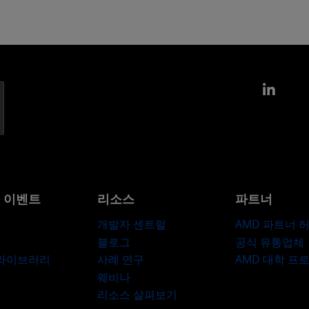
Link
및 이벤트
리소스
파트너
개발자 센트럴
AMD 파트너 
블로그
공식 유통업체
 라이브러리
사례 연구
AMD 대학 프
웨비나
리소스 살펴보기