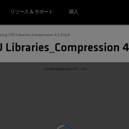
リソース & サポート
購入
zing CPU Libraries_Compression 4.2_EULA
 Libraries_Compression 