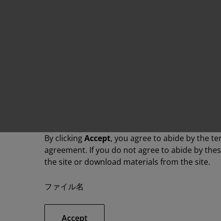
By clicking
Accept
, you agree to abide by the te
agreement. If you do not agree to abide by the
the site or download materials from the site.
ファイル名
Accept