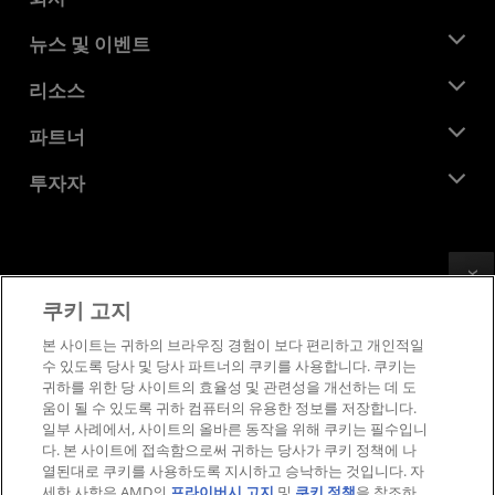
AMD 소개
뉴스 및 이벤트
관리팀
뉴스룸
리소스
기업의 사회적 책임
이벤트
채용
개발자 센트럴
파트너
미디어 라이브러리
문의하기
블로그
AMD 파트너 허브
투자자
사례 연구
공식 유통업체
웨비나
투자자 관계
AMD 대학 프로그램
리소스 살펴보기
재무 정보
이사위원회
Feedback
이용약관
쿠키 고지
거버넌스 문서
프라이버시
SEC 신고서
상표
본 사이트는 귀하의 브라우징 경험이 보다 편리하고 개인적일
수 있도록 당사 및 당사 파트너의 쿠키를 사용합니다. 쿠키는
공급망 투명성
귀하를 위한 당 사이트의 효율성 및 관련성을 개선하는 데 도
공정 및 공개 경쟁
움이 될 수 있도록 귀하 컴퓨터의 유용한 정보를 저장합니다.
영국 세금 전략
일부 사례에서, 사이트의 올바른 동작을 위해 쿠키는 필수입니
쿠키 정책
다. 본 사이트에 접속함으로써 귀하는 당사가 쿠키 정책에 나
열된대로 쿠키를 사용하도록 지시하고 승낙하는 것입니다. 자
쿠키 설정
세한 사항은 AMD의
프라이버시 고지
및
쿠키 정책
을 참조하