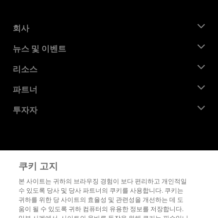
회사
AMD 소개
뉴스 및 이벤트
관리팀
뉴스룸
리소스
기업의 사회적 책임
이벤트
채용
개발자 센트럴
파트너
미디어 라이브러리
문의하기
블로그
AMD 파트너 허브
투자자
사례 연구
공식 유통업체
웨비나
투자자 관계
AMD 대학 프로그램
리소스 살펴보기
재무 정보
이사위원회
이용약관
쿠키 고지
거버넌스 문서
프라이버시
SEC 신고서
상표
본 사이트는 귀하의 브라우징 경험이 보다 편리하고 개인적일
수 있도록 당사 및 당사 파트너의 쿠키를 사용합니다. 쿠키는
공급망 투명성
귀하를 위한 당 사이트의 효율성 및 관련성을 개선하는 데 도
공정 및 공개 경쟁
움이 될 수 있도록 귀하 컴퓨터의 유용한 정보를 저장합니다.
영국 세금 전략