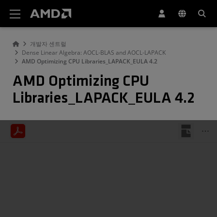
AMD 웹사이트 접근성 성명서
개발자 센트럴
Dense Linear Algebra: AOCL-BLAS and AOCL-LAPACK
AMD Optimizing CPU Libraries_LAPACK_EULA 4.2
AMD Optimizing CPU
Libraries_LAPACK_EULA 4.2