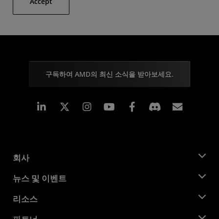
Accept
구독하여 AMD의 최신 소식을 받아보세요.
Linkedin
Instagram
Facebook
구독
회사
AMD 소개
뉴스 및 이벤트
관리팀
뉴스룸
리소스
기업의 사회적 책임
이벤트
채용
개발자 센트럴