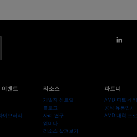
Link
및 이벤트
리소스
파트너
개발자 센트럴
AMD 파트너 
블로그
공식 유통업체
 라이브러리
사례 연구
AMD 대학 프
웨비나
리소스 살펴보기