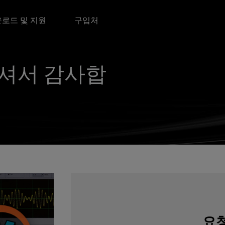
로드 및 지원
구입처
셔서 감사합
요