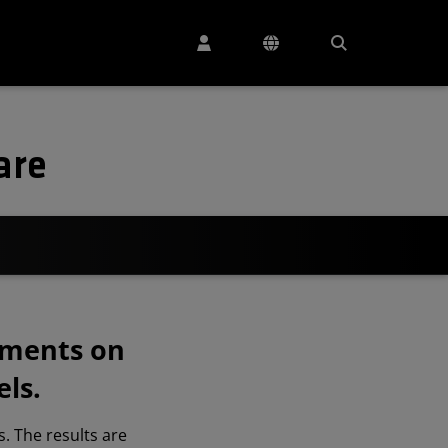
are
ements on
ls.
. The results are