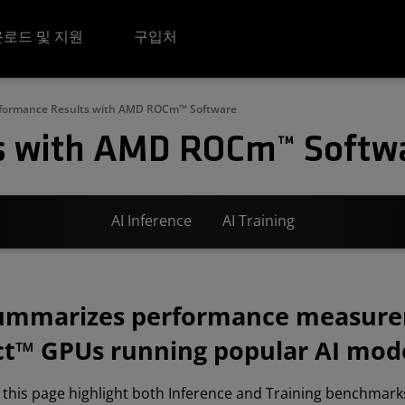
로드 및 지원
구입처
formance Results with AMD ROCm™ Software
s with AMD ROCm™ Softw
AI Inference
AI Training
summarizes performance measur
t™ GPUs running popular AI mode
 this page highlight both Inference and Training benchmarks