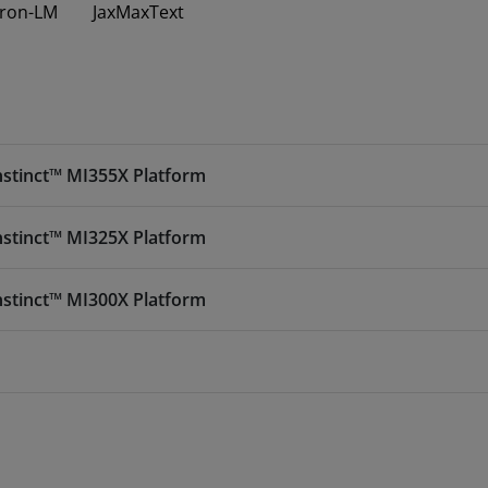
ron-LM
JaxMaxText
nstinct™ MI355X Platform
nstinct™ MI325X Platform
nstinct™ MI300X Platform