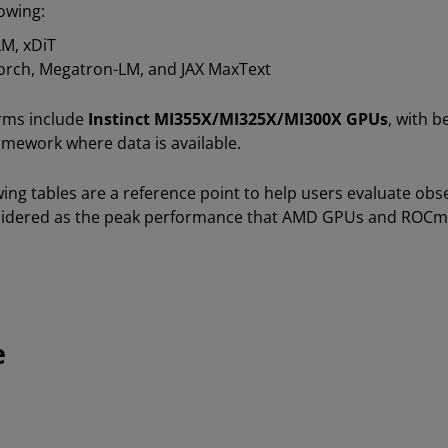
owing:
LM, xDiT
Torch, Megatron-LM, and JAX MaxText
rms include
Instinct MI355X/MI325X/MI300X GPUs
, with 
amework where data is available.
owing tables are a reference point to help users evaluate o
nsidered as the peak performance that AMD GPUs and ROCm
e