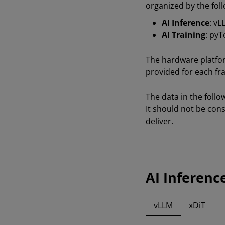
organized by the foll
AI Inference
: vL
AI Training
: py
The hardware platfo
provided for each fr
The data in the foll
It should not be co
deliver.
AI Inferenc
vLLM
xDiT