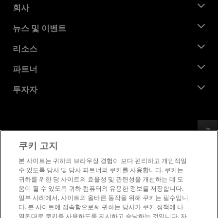
회사
AMD 소개
뉴스 및 이벤트
관리팀
뉴스룸
리소스
기업의 사회적 책임
이벤트
채용
개발자 센트럴
파트너
미디어 라이브러리
문의하기
블로그
AMD 파트너 허브
투자자
사례 연구
공식 유통업체
웨비나
투자자 관계
AMD 대학 프로그램
리소스 살펴보기
재무 정보
이사위원회
Feedback
이용약관
쿠키 고지
거버넌스 문서
프라이버시
SEC 신고서
상표
본 사이트는 귀하의 브라우징 경험이 보다 편리하고 개인적일
수 있도록 당사 및 당사 파트너의 쿠키를 사용합니다. 쿠키는
공급망 투명성
귀하를 위한 당 사이트의 효율성 및 관련성을 개선하는 데 도
공정 및 공개 경쟁
움이 될 수 있도록 귀하 컴퓨터의 유용한 정보를 저장합니다.
영국 세금 전략
일부 사례에서, 사이트의 올바른 동작을 위해 쿠키는 필수입니
쿠키 정책
다. 본 사이트에 접속함으로써 귀하는 당사가 쿠키 정책에 나
열된대로 쿠키를 사용하도록 지시하고 승낙하는 것입니다. 자
쿠키 설정